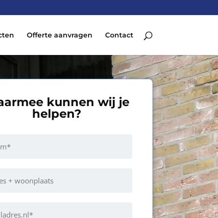
cten
Offerte aanvragen
Contact
armee kunnen wij je
rmee
helpen?
en
en?