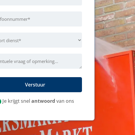
t
st
Verstuur
Je krijgt snel
antwoord
van ons