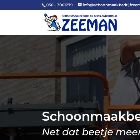
050 – 3061279
info@schoonmaakbedrijfzeem
Schoonmaakbe
Net dat beetje meer