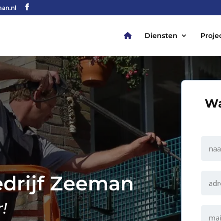
an.nl
Diensten
Proje
Wa
Waa
kunn
wij
je
help
drijf Zeeman
!