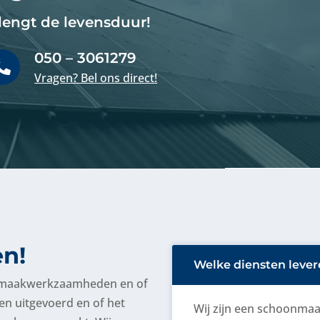
lengt de levensduur!
050 – 3061279

Vragen? Bel ons direct!
en!
Welke diensten levere
onmaakwerkzaamheden en of
den uitgevoerd en of het
Wij zijn een schoonmaak