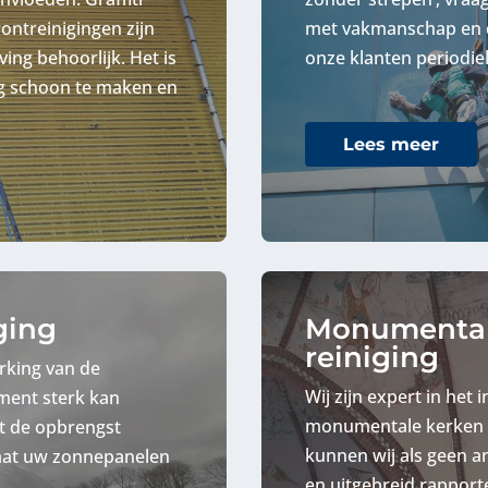
rontreinigingen zijn
met vakmanschap en de
ing behoorlijk. Het is
onze klanten periodi
ig schoon te maken en
Lees meer
ging
Monumentale
reiniging
rking van de
Wij zijn expert in het
ment sterk kan
monumentale kerken e
t de opbrengst
kunnen wij als geen a
Laat uw zonnepanelen
en uitgebreid rapport