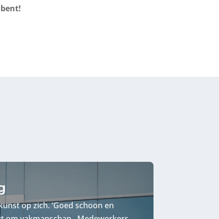
 bent!
g
kunst op zich. ‘Goed schoon en
aagt om vakmanschap. Medewerkers