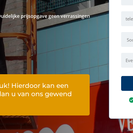
 Duidelijke prijsopgave geen verrassingen
Soor
dien
uk! Hierdoor kan een
dan u van ons gewend