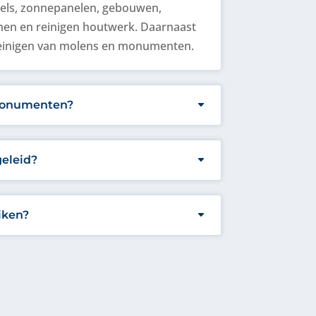
vels, zonnepanelen, gebouwen,
men en reinigen houtwerk. Daarnaast
t reinigen van molens en monumenten.
 monumenten?
geleid?
eiken?