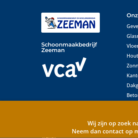
Onz
Geve
Glas
Schoonmaakbedrijf
Vloe
Zeeman
Hout
Zonn
Kant
Dakg
Beto
Wij zijn op zoek 
Ontwerp, realisatie en beheer:
Pixelsz Webdesign Gro
Neem dan contact op m
Sitemap