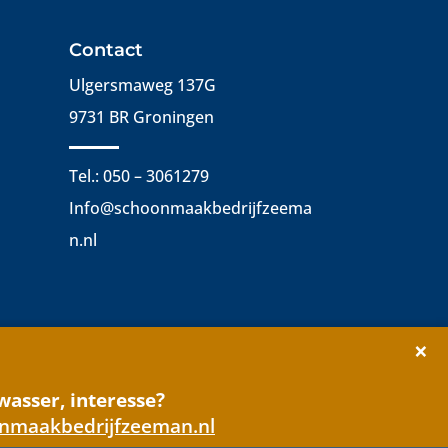
Contact
Ulgersmaweg 137G
9731 BR Groningen
Tel.: 050 – 3061279
Info@schoonmaakbedrijfzeema
n.nl
×
wasser, interesse?
Copyright © 2022 Alle rechten voorbehouden
nmaakbedrijfzeeman.nl