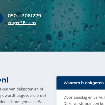
050 – 3061279

Vragen? Bel ons
en!
Waarom is dakgoten 
maken van dakgoten
en of
lijk wordt uitgevoerd en/of
Door aanslag en vervui
orden schoongemaakt. Wij
Deze verstoppingen ku