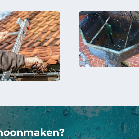
choonmaken
?