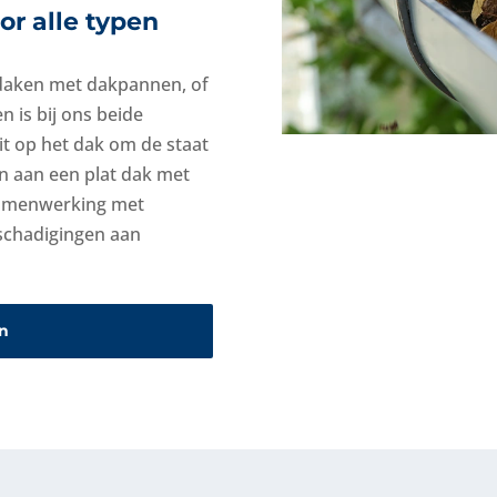
r alle typen
daken met dakpannen, of
 is bij ons beide
uit op het dak om de staat
n aan een plat dak met
samenwerking met
eschadigingen aan
n