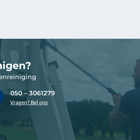
nigen?
lenreiniging
050 – 3061279

Vragen? Bel ons