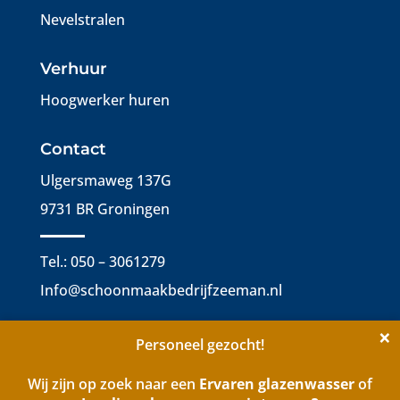
Nevelstralen
Verhuur
Hoogwerker huren
Contact
Ulgersmaweg 137G
9731 BR Groningen
Tel.: 050 – 3061279
Info@schoonmaakbedrijfzeeman.nl
×
Personeel gezocht!
Wij zijn op zoek naar een
Ervaren glazenwasser
of
Ontwerp, realisatie en beheer:
Pixelsz Webdesign