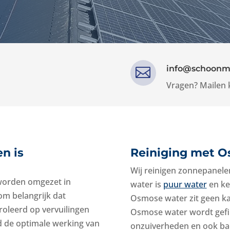
info@schoonm

Vragen? Mailen 
n is
Reiniging met 
Wij reinigen zonnepanel
 worden omgezet in
water is
puur water
en ke
om belangrijk dat
Osmose water zit geen kal
oleerd op vervuilingen
Osmose water wordt gefi
d de optimale werking van
onzuiverheden en ook bact