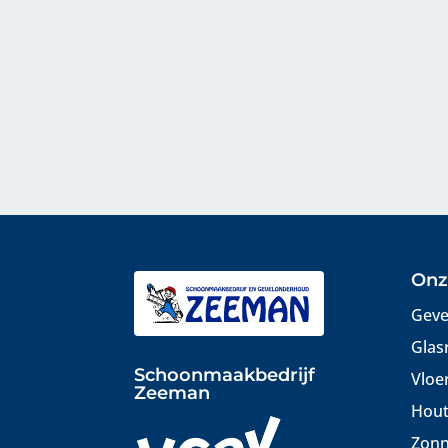
Onz
Geve
Glas
Schoonmaakbedrijf
Vloe
Zeeman
Hout
Zonn