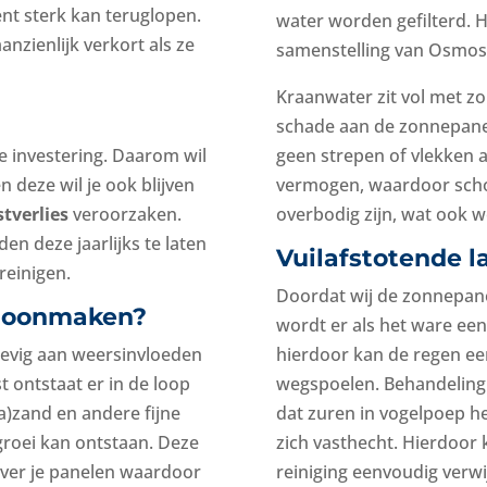
t sterk kan teruglopen.
water worden gefilterd. 
zienlijk verkort als ze
samenstelling van Osmose 
Kraanwater zit vol met z
schade aan de zonnepane
e investering. Daarom wil
geen strepen of vlekken a
 deze wil je ook blijven
vermogen, waardoor sch
tverlies
veroorzaken.
overbodig zijn, wat ook we
en deze jaarlijks te laten
Vuilafstotende l
reinigen.
Doordat wij de zonnepa
hoonmaken?
wordt er als het ware een
hevig aan weersinvloeden
hierdoor kan de regen een
t ontstaat er in de loop
wegspoelen. Behandeling
ra)zand en andere fijne
dat zuren in vogelpoep h
groei kan ontstaan. Deze
zich vasthecht. Hierdoor
over je panelen waardoor
reiniging eenvoudig verw