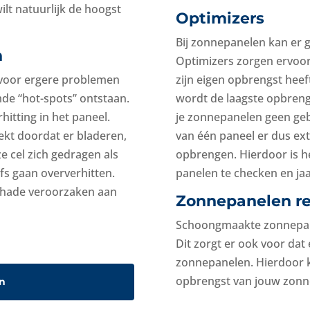
lt natuurlijk de hoogst
Optimizers
Bij zonnepanelen kan er 
n
Optimizers zorgen ervoor
 voor ergere problemen
zijn eigen opbrengst heeft
e “hot-spots” ontstaan.
wordt de laagste opbrengs
hitting in het paneel.
je zonnepanelen geen geb
kt doordat er bladeren,
van één paneel er dus ext
e cel zich gedragen als
opbrengen. Hierdoor is he
s gaan oververhitten.
panelen te checken en jaar
schade veroorzaken aan
Zonnepanelen rei
Schoongmaakte zonnepane
Dit zorgt er ook voor dat
zonnepanelen. Hierdoor k
opbrengst van jouw zonn
n