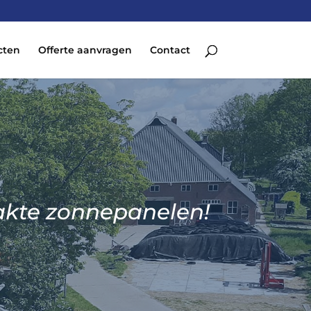
cten
Offerte aanvragen
Contact
akte zonnepanelen!