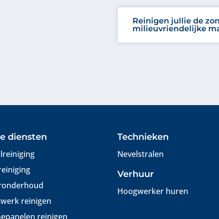
Reinigen jullie de z
milieuvriendelijke m
e diensten
Technieken
lreiniging
Nevelstralen
reiniging
Verhuur
ronderhoud
Hoogwerker huren
werk reinigen
epanelen reinigen