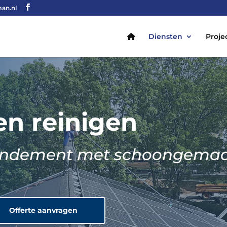
an.nl
Diensten
Proje
n reinigen
 rendement met schoongema
Offerte aanvragen