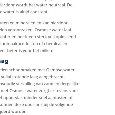
Hierdoor wordt het water neutraal. De
water is altijd constant.
outen en mineralen en kan hierdoor
len veroorzaken. Osmose water laat
chter en heeft een sterk vuil oplossend
oonmaakproducten of chemicaliën
er beter is voor het milieu.
aag
nelen schoonmaken met Osmose water
 vuilafstotende laag aangebracht,
voudig vervuiling van zand en dergelijke
 met Osmose water zorgt er tevens voor
et oppervlak minder snel aantasten of
 kunnen deze door ons bij de volgende
ijderd worden.